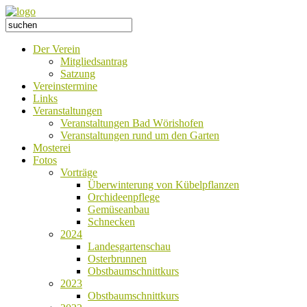
Der Verein
Mitgliedsantrag
Satzung
Vereinstermine
Links
Veranstaltungen
Veranstaltungen Bad Wörishofen
Veranstaltungen rund um den Garten
Mosterei
Fotos
Vorträge
Überwinterung von Kübelpflanzen
Orchideenpflege
Gemüseanbau
Schnecken
2024
Landesgartenschau
Osterbrunnen
Obstbaumschnittkurs
2023
Obstbaumschnittkurs