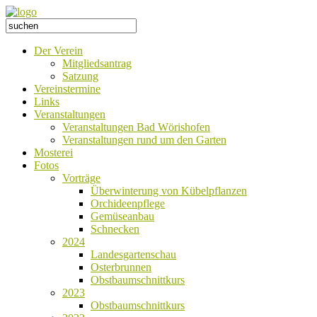
Der Verein
Mitgliedsantrag
Satzung
Vereinstermine
Links
Veranstaltungen
Veranstaltungen Bad Wörishofen
Veranstaltungen rund um den Garten
Mosterei
Fotos
Vorträge
Überwinterung von Kübelpflanzen
Orchideenpflege
Gemüseanbau
Schnecken
2024
Landesgartenschau
Osterbrunnen
Obstbaumschnittkurs
2023
Obstbaumschnittkurs