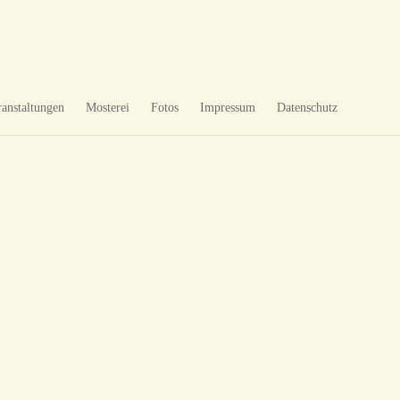
ranstaltungen
Mosterei
Fotos
Impressum
Datenschutz
BLUMENLUST
OSTERN
OSTERN