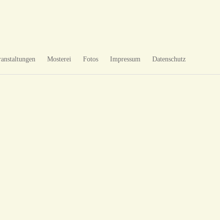
ranstaltungen
Mosterei
Fotos
Impressum
Datenschutz
WÖRISHOFEN
WÖRISHOFEN
WÖRISHOFEN
WÖRISHOFEN
WÖRISHOFEN
WÖRISHOFEN