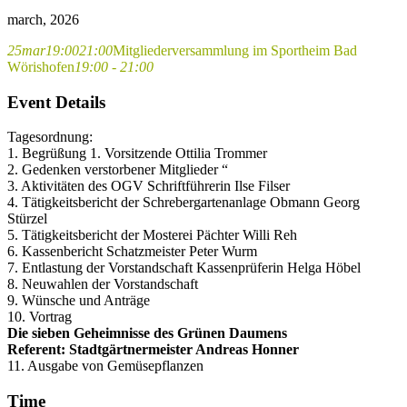
march, 2026
25
mar
19:00
21:00
Mitgliederversammlung im Sportheim Bad
Wörishofen
19:00 - 21:00
Event Details
Tagesordnung:
1. Begrüßung 1. Vorsitzende Ottilia Trommer
2. Gedenken verstorbener Mitglieder “
3. Aktivitäten des OGV Schriftführerin Ilse Filser
4. Tätigkeitsbericht der Schrebergartenanlage Obmann Georg
Stürzel
5. Tätigkeitsbericht der Mosterei Pächter Willi Reh
6. Kassenbericht Schatzmeister Peter Wurm
7. Entlastung der Vorstandschaft Kassenprüferin Helga Höbel
8. Neuwahlen der Vorstandschaft
9. Wünsche und Anträge
10. Vortrag
Die sieben Geheimnisse des Grünen Daumens
Referent: Stadtgärtnermeister Andreas Honner
11. Ausgabe von Gemüsepflanzen
Time