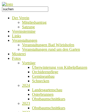
Der Verein
Mitgliedsantrag
Satzung
Vereinstermine
Links
Veranstaltungen
Veranstaltungen Bad Wörishofen
Veranstaltungen rund um den Garten
Mosterei
Fotos
Vorträge
Überwinterung von Kübelpflanzen
Orchideenpflege
Gemüseanbau
Schnecken
2024
Landesgartenschau
Osterbrunnen
Obstbaumschnittkurs
2023
Obstbaumschnittkurs