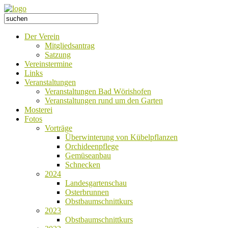
Der Verein
Mitgliedsantrag
Satzung
Vereinstermine
Links
Veranstaltungen
Veranstaltungen Bad Wörishofen
Veranstaltungen rund um den Garten
Mosterei
Fotos
Vorträge
Überwinterung von Kübelpflanzen
Orchideenpflege
Gemüseanbau
Schnecken
2024
Landesgartenschau
Osterbrunnen
Obstbaumschnittkurs
2023
Obstbaumschnittkurs