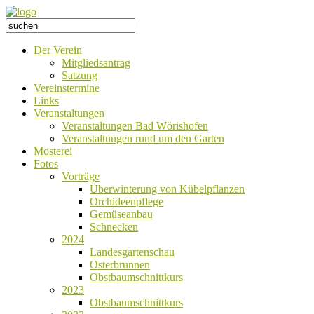
Der Verein
Mitgliedsantrag
Satzung
Vereinstermine
Links
Veranstaltungen
Veranstaltungen Bad Wörishofen
Veranstaltungen rund um den Garten
Mosterei
Fotos
Vorträge
Überwinterung von Kübelpflanzen
Orchideenpflege
Gemüseanbau
Schnecken
2024
Landesgartenschau
Osterbrunnen
Obstbaumschnittkurs
2023
Obstbaumschnittkurs