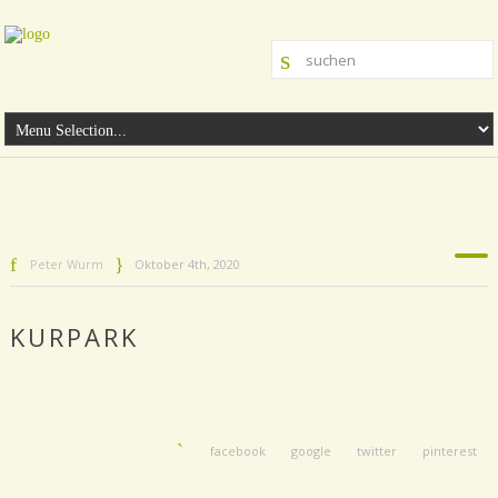
Peter Wurm
Oktober 4th, 2020
KURPARK
facebook
google
twitter
pinterest