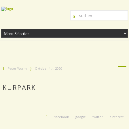
Peter Wurm
Oktober 4th, 2020
KURPARK
facebook
google
twitter
pinterest