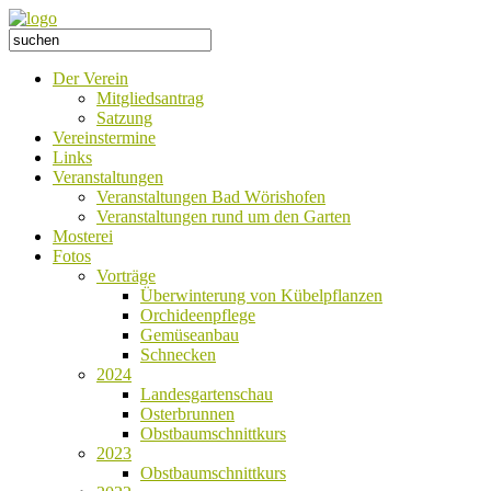
Der Verein
Mitgliedsantrag
Satzung
Vereinstermine
Links
Veranstaltungen
Veranstaltungen Bad Wörishofen
Veranstaltungen rund um den Garten
Mosterei
Fotos
Vorträge
Überwinterung von Kübelpflanzen
Orchideenpflege
Gemüseanbau
Schnecken
2024
Landesgartenschau
Osterbrunnen
Obstbaumschnittkurs
2023
Obstbaumschnittkurs