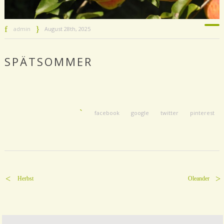
admin
August 28th, 2025
SPÄTSOMMER
facebook
google
twitter
pinterest
Herbst
Oleander