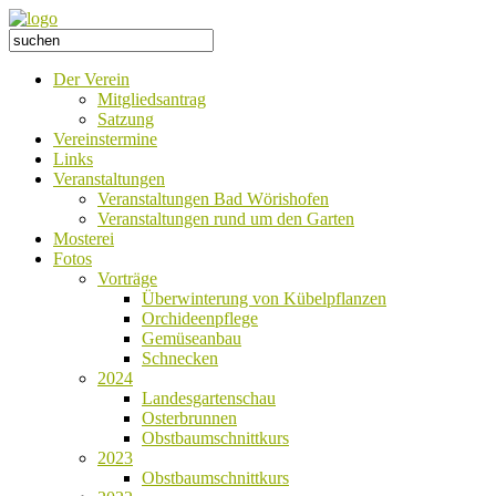
Der Verein
Mitgliedsantrag
Satzung
Vereinstermine
Links
Veranstaltungen
Veranstaltungen Bad Wörishofen
Veranstaltungen rund um den Garten
Mosterei
Fotos
Vorträge
Überwinterung von Kübelpflanzen
Orchideenpflege
Gemüseanbau
Schnecken
2024
Landesgartenschau
Osterbrunnen
Obstbaumschnittkurs
2023
Obstbaumschnittkurs