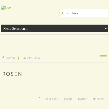
admin
Juni 21st, 2026
ROSEN
facebook
google
twitter
pinterest